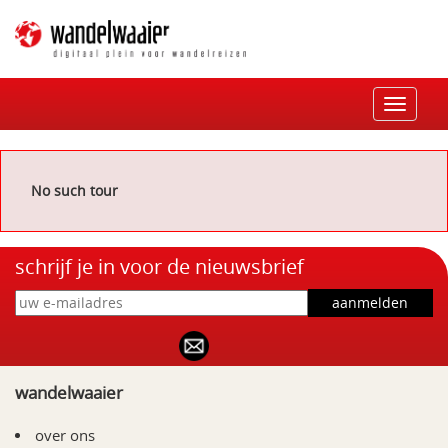
Toggle
navigat
No such tour
schrijf je in voor de nieuwsbrief
wandelwaaier
over ons