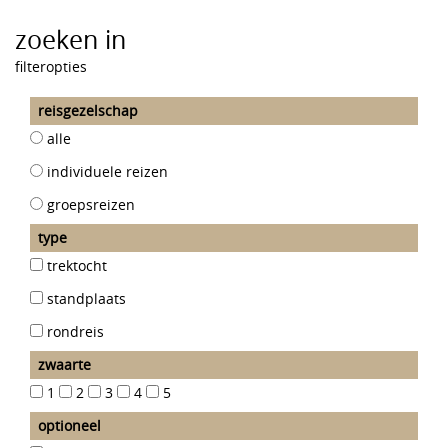
zoeken in
filteropties
reisgezelschap
alle
individuele reizen
groepsreizen
type
trektocht
standplaats
rondreis
zwaarte
1
2
3
4
5
thema
organisatie
optioneel