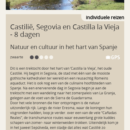
individuele reizen
Castilië, Segovia en Castilla la Vieja
- 8 dagen
Natuur en cultuur in het hart van Spanje
zwaarte
Dit is een trektocht door het hart van ‘Castilla la Vieja’, het oude 
Castilië. Hij begint in Segovia, de stad met één van de mooiste 
gothische kathedralen ter wereld en een reusachtig Romeins 
aquaduct. Het is ook nog een van de culinaire hoofdsteden van 
Spanje. Na een enerverende dag in Segovia begin je aan de 
trektocht met een wandeling naar het zomerpaleis van La Granja, 
gelegen aan de voet van de Sierra de Guadarrama.

Door het vele bronnen die hier ontspringen is de natuur 
uitzonderlijk rijk. Langs de rivier Eresma, waar de koningen hun 
visgronden hadden, loop je verder. over een van de vele “Cañadas 
Reales”, de transhumance routes waar eeuwenlang grote kuddes 
schapen van zomer- naar winterweiden trokken. Uiteindelijk kom je 
in het juweel Sepúlveda, een stadje dat alles wat Castilië zo 