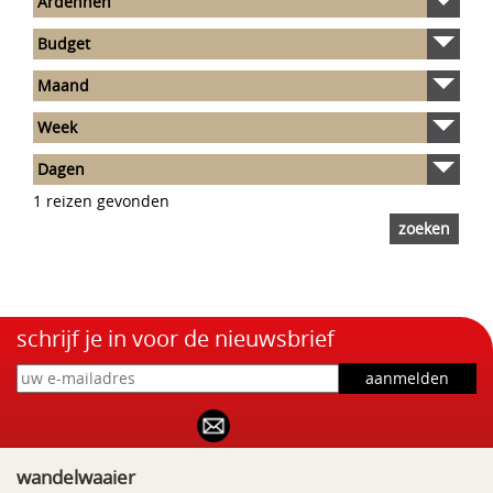
Vallei van de Sûre Oudste burcht van Luxemburg Prachtige
vergezichten Dagafstand 8-21 km
1 reizen gevonden
schrijf je in voor de nieuwsbrief
wandelwaaier