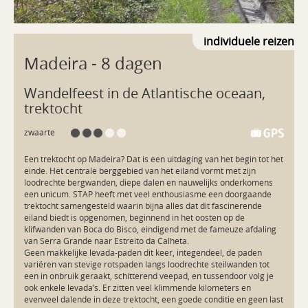
individuele reizen
Madeira
- 8 dagen
Wandelfeest in de Atlantische oceaan,
trektocht
zwaarte
Een trektocht op Madeira? Dat is een uitdaging van het begin tot het 
einde. Het centrale berggebied van het eiland vormt met zijn 
loodrechte bergwanden, diepe dalen en nauwelijks onderkomens 
een unicum. STAP heeft met veel enthousiasme een doorgaande 
trektocht samengesteld waarin bijna alles dat dit fascinerende 
eiland biedt is opgenomen, beginnend in het oosten op de 
klifwanden van Boca do Bisco, eindigend met de fameuze afdaling 
van Serra Grande naar Estreito da Calheta.

Geen makkelijke levada-paden dit keer, integendeel, de paden 
variëren van stevige rotspaden langs loodrechte steilwanden tot 
een in onbruik geraakt, schitterend veepad, en tussendoor volg je 
ook enkele levada’s. Er zitten veel klimmende kilometers en 
evenveel dalende in deze trektocht, een goede conditie en geen last 