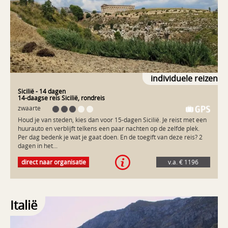
drankjes bij een zonsondergang. Sifnos is Griekenland op z’n
mooist. Milos: één grote baai, idyllische haventjes met vele
terrasjes, wandelen door vulkanisch landschap en langs blinkend
witte rotsen. Fraaie zonsondergangen en sfeervolle plaatsjes. Milos
is een waardige afsluiting van deze 11-daagse eilandhop.
individuele reizen
Sicilië
- 14 dagen
14-daagse reis Sicilië, rondreis
zwaarte
Houd je van steden, kies dan voor 15-dagen Sicilië. Je reist met een
huurauto en verblijft telkens een paar nachten op de zelfde plek.
Per dag bedenk je wat je gaat doen. En de toegift van deze reis? 2
dagen in het...
Houd je van steden, kies dan voor 15-dagen Sicilië. Je reist met een
direct naar organisatie
v.a. € 1196
huurauto en verblijft telkens een paar nachten op de zelfde plek.
Per dag bedenk je wat je gaat doen. En de toegift van deze reis? 2
dagen in het dynamische Palermo. Een reis om nooit te vergeten.
Elke dag is anders In het oosten, op de flanken van de Etna bij
Linguaglossa, wandel je door een natuurpark, langs grote
Italië
lavabrokken en door groene kastanjebossen. Heel anders is Noto:
plek van de olijven, natuurparken en vogelreservaten. In Agrigento
bezoek je de tempelvalleien. San Giuseppe Iato is het ruige