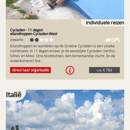
Milos vormt een waardige afsluiting van deze 14-daagse reis.
individuele reizen
Cycladen
- 11 dagen
eilandhoppen Cycladen-West
zwaarte
Eilandhoppen en wandelen op de Griekse Cycladen is een unieke
combinatie. In 11 dagen ervaar je de westelijke Cycladen: Serifos,
Sifnos en Milos. Drie boottochten, één binnenlandse vlucht. En de
onderkomens? Die...
Eilandhoppen en wandelen op de Griekse Cycladen is een unieke
direct naar organisatie
v.a. € 789
combinatie. In 11 dagen ervaar je de westelijke Cycladen: Serifos,
Sifnos en Milos. Drie boottochten, één binnenlandse vlucht. En de
onderkomens? Die zijn typisch STAP: stijlvol, gastvrij en
comfortabel. Serifos is misschien wel het meest authentieke eiland
van de Cycladen. Vanaf de boot zie je de wit geblokte huizen en
Italië
kapellen van het stadje Chora al liggen. Vastgeplakt tegen de steile
rotsen. Oude wandelpaden zigzaggen vanaf de haven omhoog naar
het uniek gelegen Chora. Het wandelavontuur begint hier! Sifnos
biedt alles wat je je maar wenst. Fraaie wandelpaden, afdalen door
groene valleien met witte kapellen. Uitrusten op een strandje,
dwalen door smalle steegjes in fraaie plaatsjes. Fruitversierde
ontbijten op het terras met het geluid van de zee. Verfrissende