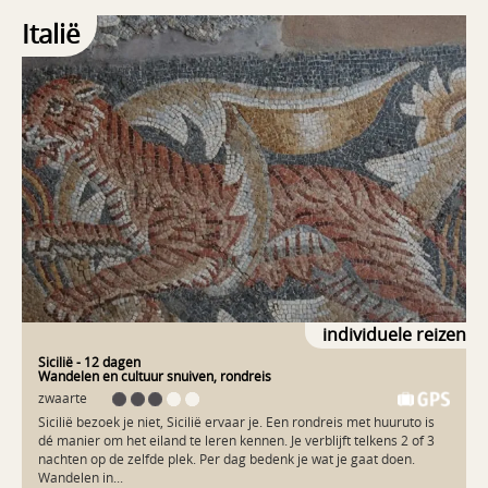
dorp, een onbedorven kustlijn, geen autowegen maar wel prachtige
voetpaden naar de verste uithoeken. Op Levanzo wandel je zo maar
Italië
een grot in met prehistorische wandschilderingen van elegante
dolfijnen, vluchtende herten en een jagende mens. En op het
mondaine Favignana verbaas je je over de rijkdom die de
tonijnvangst dit eiland heeft gebracht. Helemaal niet zo'n gek idee
van Odysseus: een reisje van eiland naar eiland. Wie zou daar niet
10 jaar over willen doen?
individuele reizen
Sicilië
- 12 dagen
Wandelen en cultuur snuiven, rondreis
zwaarte
Sicilië bezoek je niet, Sicilië ervaar je. Een rondreis met huuruto is
dé manier om het eiland te leren kennen. Je verblijft telkens 2 of 3
nachten op de zelfde plek. Per dag bedenk je wat je gaat doen.
Wandelen in...