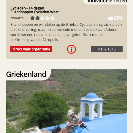
individuele reizen
Cycladen
- 14 dagen
Eilandhoppen Cycladen-West
zwaarte
Eilandhoppen en wandelen op de Griekse Cycladen is op zich al een
unieke ervaring, maar in combinatie met een bezoek aan Athene
wordt het een reis om niet snel te vergeten. Start met de
beklimming van de Akropolis...
Eilandhoppen en wandelen op de Griekse Cycladen is op zich al een
direct naar organisatie
v.a. € 1015
unieke ervaring, maar in combinatie met een bezoek aan Athene
wordt het een reis om niet snel te vergeten. Start met de
beklimming van de Akropolis en maak een stadswandeling langs
bekende en minder bekende monumenten. Stap dan op de boot
naar Serifos, Sifnos en Milos. Dit zijn drie eilanden met geheel eigen
Griekenland
karakter, die je bezoekt met drie boottochten en één binnenlandse
vlucht. En de onderkomens? Die zijn typisch STAP: stijlvol, gastvrij en
comfortabel. Serifos is misschien wel het meest authentieke eiland
van de Cycladen. Vanaf de boot zie je de wit geblokte huizen en
kapellen van het stadje Chora al liggen. Vastgeplakt tegen de steile
rotsen. Oude wandelpaden zigzaggen vanaf de haven omhoog. Het
wandelavontuur begint hier! Sifnos biedt alles wat je je maar wenst.
Afdalen tussen duiventillen en witte kapellen. Uitrusten op een
strandje, dwalen door smalle steegjes. Fruitversierde ontbijten op
het terras. Koele drankjes bij een zonsondergang over zee. Sifnos is
Griekenland op z’n mooist. Milos: één grote baai, idyllische
haventjes, een vulkanisch landschap met blinkend witte rotsen.