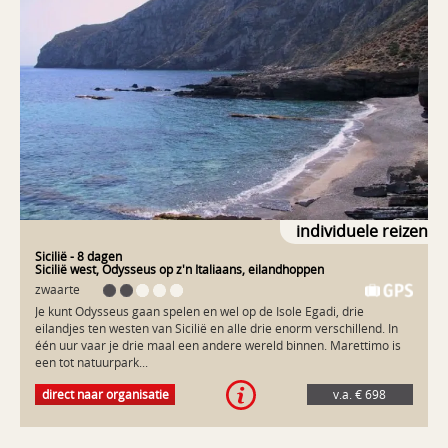
achterland van Corleone. Hier zwerf je, net als de herder met zijn
schapen, door een ruig berglandschap. Op Sicilië is elke dag een
nieuw avontuur. Palermo Napels in het kwadraat. Zo kun je Palermo
het best omschrijven. Dynamisch, hectisch. Musea in overvloed,
markten, processies. De 12de-eeuwse kathedraal in Monreale,
even buiten de stad, moet je gezien hebben. In Palermo kom je tijd
te kort. Gastvrije onderkomens Je wordt gastvrij onthaald door
hartelijke families. Hun agrturismi liggen op de mooiste plekken van
heel Sicilië, buiten de stadse drukte. Dankzij hen voel je je hier snel
thuis. Neem een verfrissende duik in het zwembad. Schuif aan voor
een authentiek avondmaal. Waar je ook bent op Sicilië, het eten en
de wijn smaakt overal verrukkelijk.
individuele reizen
Sicilië
- 8 dagen
Sicilië west, Odysseus op z'n Italiaans, eilandhoppen
zwaarte
Je kunt Odysseus gaan spelen en wel op de Isole Egadi, drie
eilandjes ten westen van Sicilië en alle drie enorm verschillend. In
één uur vaar je drie maal een andere wereld binnen. Marettimo is
een tot natuurpark...
Je kunt Odysseus gaan spelen en wel op de Isole Egadi, drie
direct naar organisatie
v.a. € 698
eilandjes ten westen van Sicilië en alle drie enorm verschillend. In
één uur vaar je drie maal een andere wereld binnen. Marettimo is
een tot natuurpark uitgeroepen bergtop, het heeft welgeteld één