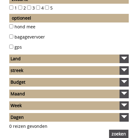
1
2
3
4
5
thema
organisatie
optioneel
hond mee
bagagevervoer
gps
0 reizen gevonden