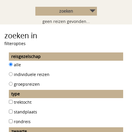
zoeken
geen reizen gevonden...
zoeken in
filteropties
reisgezelschap
alle
individuele reizen
groepsreizen
type
trektocht
standplaats
rondreis
zwaarte