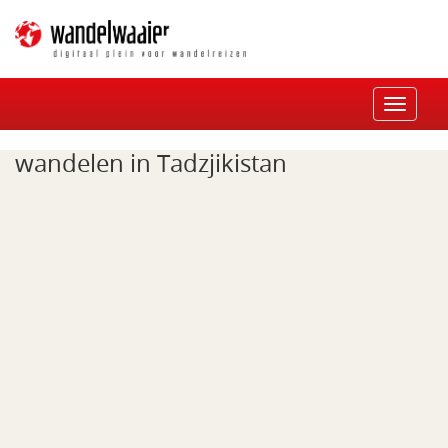
Toggle
navigat
wandelen in Tadzjikistan