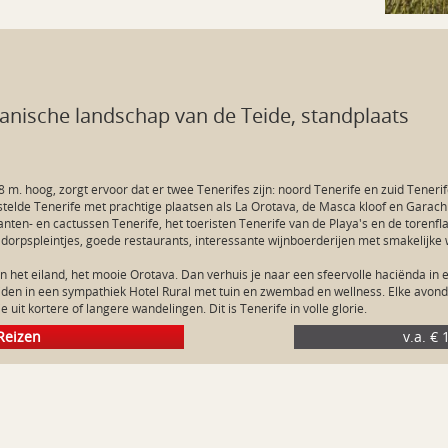
anische landschap van de Teide, standplaats
. hoog, zorgt ervoor dat er twee Tenerifes zijn: noord Tenerife en zuid Tenerife
telde Tenerife met prachtige plaatsen als La Orotava, de Masca kloof en Garachic
anten- en cactussen Tenerife, het toeristen Tenerife van de Playa's en de torenfla
orpspleintjes, goede restaurants, interessante wijnboerderijen met smakelijke w
n het eiland, het mooie Orotava. Dan verhuis je naar een sfeervolle haciënda in e
uiden in een sympathiek Hotel Rural met tuin en zwembad en wellness. Elke avond 
Reizen
v.a. €