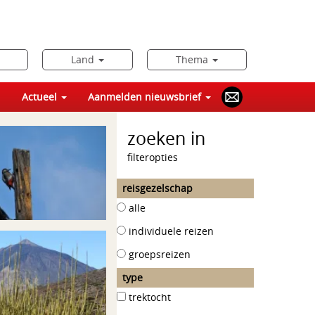
Land
Thema
Actueel
Aanmelden nieuwsbrief
zoeken in
filteropties
reisgezelschap
alle
individuele reizen
groepsreizen
type
trektocht