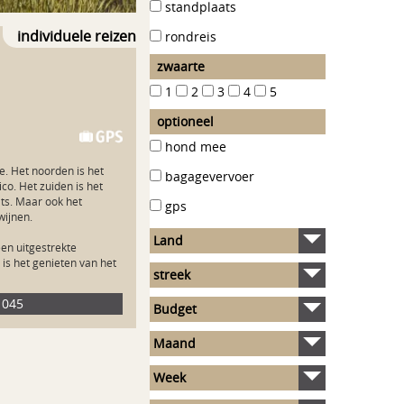
standplaats
individuele reizen
rondreis
zwaarte
1
2
3
4
5
thema
organisatie
optioneel
hond mee
. Het noorden is het 
bagagevervoer
o. Het zuiden is het 
ts. Maar ook het 
gps
ijnen.

en uitgestrekte 
is het genieten van het 
 1045