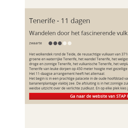
Tenerife
- 11 dagen
Wandelen door het fascinerende vulk
zwaarte
Het wolkendek rond de Teide, de reusachtige vulkaan van 3718 m
groene en waterrijke Tenerife, het wandel Tenerife, het welges
droge en zonnige Tenerife, het vulkanische Tenerife, het vetpl
Tenerife van leuke dorpen op 450 meter hoogte met gezellige d
Het 11-daagse arrangement heeft het allemaal.

Het begin is in een prachtige palacete in de oude hoofdstad va
bananenplantage vlakbij zee. De afsluiting is in het zonnige z
Ga naar de website van STAP 